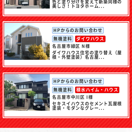
色と塗り分けを変えて新築同様の
美しさ！トヨタホーム...
HPからのお問い合わせ
無機塗料
ダイワハウス
名古屋市緑区 N様
ダイワハウス住宅の塗り替え（屋
根・外壁塗装）名古屋...
HPからのお問い合わせ
無機塗料
積水ハイム・ハウス
名古屋市中川区 I様
セキスイハウスのセメント瓦屋根
塗装・モダンなグレー...