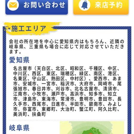
お問い合わせ
来店予約
施工エリア
会社の所在地を中心に愛知県内はもちろん、近隣の
岐阜県、三重県も場合に応じて対応させていただき
ます。
愛知県
名古屋市（天白区、北区、昭和区、千種区、中区、
中川区、西区、東区、瑞穂区、緑区、南区、港区、
名東区、守山区、熱田区、中村区）、愛西市、あま
市、安城市、一宮市、稲沢市、大府市、岡崎市、尾
張旭市、春日井市、刈谷市、北名古屋市、清須市、
江南市、小牧市、瀬戸市、高浜市、知多市、知立
市、津島市、東海市、常滑市、豊明市、豊田市、長
久手市、西尾市、日進市、半田市、碧南市、みよし
市、弥富市、東郷町、大治町、蟹江町、阿久比町、
美浜町、扶桑町
岐阜県