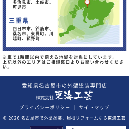
多治見市、土岐市、
可児市
三重県
四日市市、鈴鹿市、
桑名市、東員町、川
越町、菰野町
※車で1時間以内で伺える地域を対象にしています。
上記以外のエリアはご相談窓口よりお問い合わせくださ
い。
愛知県
名古屋市の外壁塗装
専門店
プライバシーポリシー
サイトマップ
© 2026
名古屋市で外壁塗装、屋根リフォームなら東海工芸