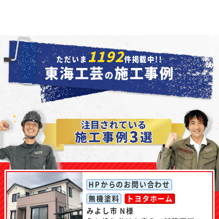
1192
ただいま
件掲載中!!
東海工芸
施工事例
の
HPからのお問い合わせ
無機塗料
トヨタホーム
みよし市 N様