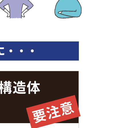
に・・・
構造体
要注意