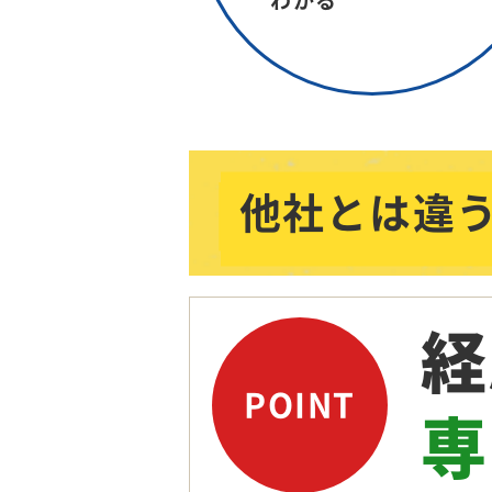
わかる
他社とは違
経
POINT
専