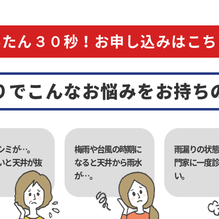
んたん３０秒！お申し込みはこち
りでこんなお悩みをお持ち
シミが…。
梅雨や台風の時期に
雨漏りの状態
いと天井が抜
なると天井から雨水
門家に一度診
。
が…。
い。