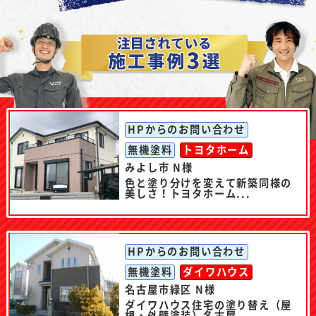
HPからのお問い合わせ
無機塗料
トヨタホーム
みよし市 N様
色と塗り分けを変えて新築同様の
美しさ！トヨタホーム...
HPからのお問い合わせ
無機塗料
ダイワハウス
名古屋市緑区 N様
ダイワハウス住宅の塗り替え（屋
根・外壁塗装）名古屋...