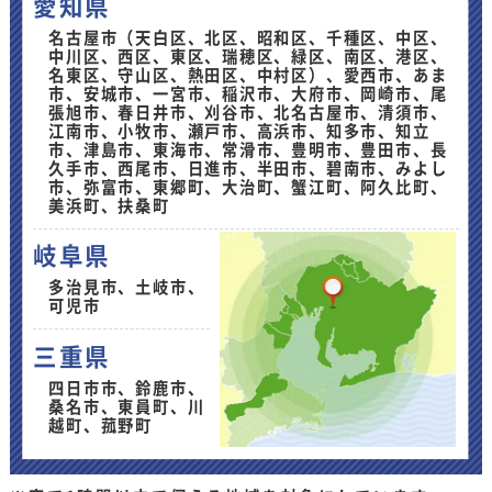
愛知県
名古屋市（天白区、北区、昭和区、千種区、中区、
中川区、西区、東区、瑞穂区、緑区、南区、港区、
名東区、守山区、熱田区、中村区）、愛西市、あま
市、安城市、一宮市、稲沢市、大府市、岡崎市、尾
張旭市、春日井市、刈谷市、北名古屋市、清須市、
江南市、小牧市、瀬戸市、高浜市、知多市、知立
市、津島市、東海市、常滑市、豊明市、豊田市、長
久手市、西尾市、日進市、半田市、碧南市、みよし
市、弥富市、東郷町、大治町、蟹江町、阿久比町、
美浜町、扶桑町
岐阜県
多治見市、土岐市、
可児市
三重県
四日市市、鈴鹿市、
桑名市、東員町、川
越町、菰野町