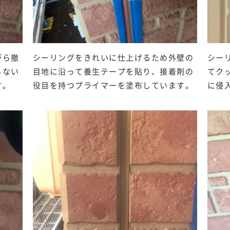
がら撤
シーリングをきれいに仕上げるため外壁の
シー
らない
目地に沿って養生テープを貼り、接着剤の
てク
す。
役目を持つプライマーを塗布しています。
に侵