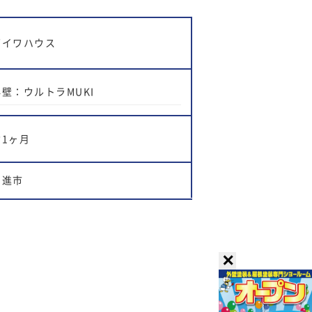
ダイワハウス
外壁：ウルトラMUKI
約1ヶ月
日進市
✕