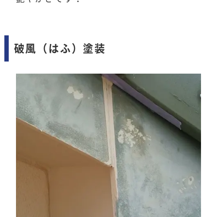
破風（はふ）塗装