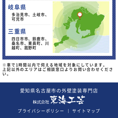
岐阜県
多治見市、土岐市、
可児市
三重県
四日市市、鈴鹿市、
桑名市、東員町、川
越町、菰野町
※車で1時間以内で伺える地域を対象にしています。
上記以外のエリアはご相談窓口よりお問い合わせくださ
い。
愛知県
名古屋市の外壁塗装
専門店
プライバシーポリシー
サイトマップ