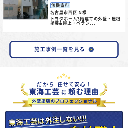
無機塗料
名古屋市西区 N様
トヨタホーム3階建ての外壁・屋根
塗装&屋上・ベラン...
施工事例一覧を見る
だから
任せて安心！
東海工芸
頼む理由
に