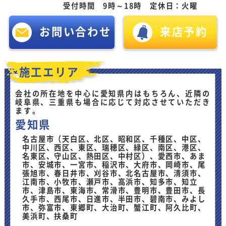
受付時間 9時～18時 定休日：火曜
お問い合わせ
来店予約
施工エリア
会社の所在地を中心に愛知県内はもちろん、近隣の
岐阜県、三重県も場合に応じて対応させていただき
ます。
愛知県
名古屋市（天白区、北区、昭和区、千種区、中区、
中川区、西区、東区、瑞穂区、緑区、南区、港区、
名東区、守山区、熱田区、中村区）、愛西市、あま
市、安城市、一宮市、稲沢市、大府市、岡崎市、尾
張旭市、春日井市、刈谷市、北名古屋市、清須市、
江南市、小牧市、瀬戸市、高浜市、知多市、知立
市、津島市、東海市、常滑市、豊明市、豊田市、長
久手市、西尾市、日進市、半田市、碧南市、みよし
市、弥富市、東郷町、大治町、蟹江町、阿久比町、
美浜町、扶桑町