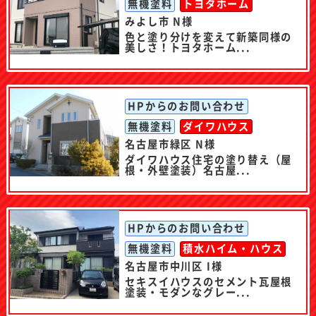
無機塗料
トヨタホーム
みよし市 N様
色と塗り分けを変えて新築同様の
美しさ！トヨタホーム...
HPからのお問い合わせ
無機塗料
ダイワハウス
名古屋市緑区 N様
ダイワハウス住宅の塗り替え（屋
根・外壁塗装）名古屋...
HPからのお問い合わせ
無機塗料
積水ハイム・ハウス
名古屋市中川区 I様
セキスイハウスのセメント瓦屋根
塗装・モダンなグレー...