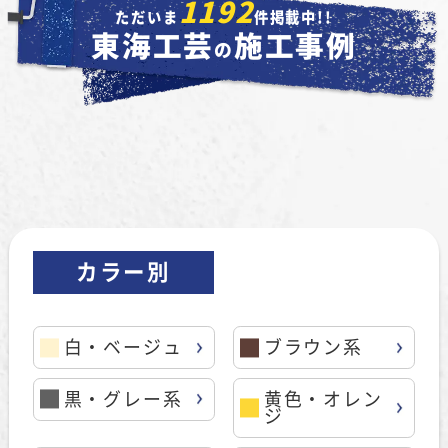
1192
ただいま
件掲載中!!
東海工芸
施工事例
の
カラー別
白・ベージュ
ブラウン系
黒・グレー系
黄色・オレン
ジ