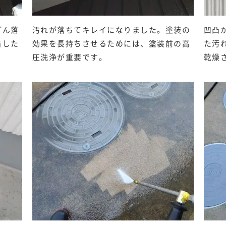
どん落
汚れが落ちてキレイになりました。塗装の
凹凸
着した
効果を長持ちさせるためには、塗装前の高
た汚
。
圧洗浄が重要です。
乾燥