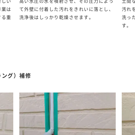
新しい
高い水圧の水を噴射させ、その圧力によっ
土間
作業は
て外壁に付着した汚れをきれいに落とし、
汚れ
する重
洗浄後はしっかり乾燥させます。
洗っ
す。
キング）補修