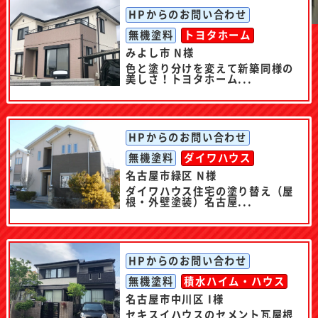
HPからのお問い合わせ
無機塗料
トヨタホーム
みよし市 N様
色と塗り分けを変えて新築同様の
美しさ！トヨタホーム...
HPからのお問い合わせ
無機塗料
ダイワハウス
名古屋市緑区 N様
ダイワハウス住宅の塗り替え（屋
根・外壁塗装）名古屋...
HPからのお問い合わせ
無機塗料
積水ハイム・ハウス
名古屋市中川区 I様
セキスイハウスのセメント瓦屋根