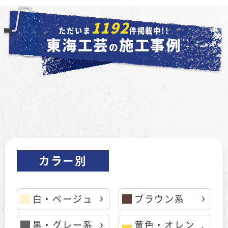
1192
ただいま
件掲載中!!
東海工芸
施工事例
の
カラー別
白・ベージュ
ブラウン系
黒・グレー系
黄色・オレン