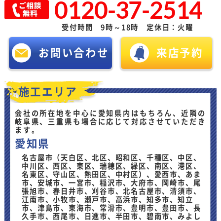
0120-37-2514
受付時間 9時～18時 定休日：火曜
お問い合わせ
来店予約
施工エリア
会社の所在地を中心に愛知県内はもちろん、近隣の
岐阜県、三重県も場合に応じて対応させていただき
ます。
愛知県
名古屋市（天白区、北区、昭和区、千種区、中区、
中川区、西区、東区、瑞穂区、緑区、南区、港区、
名東区、守山区、熱田区、中村区）、愛西市、あま
市、安城市、一宮市、稲沢市、大府市、岡崎市、尾
張旭市、春日井市、刈谷市、北名古屋市、清須市、
江南市、小牧市、瀬戸市、高浜市、知多市、知立
市、津島市、東海市、常滑市、豊明市、豊田市、長
久手市、西尾市、日進市、半田市、碧南市、みよし