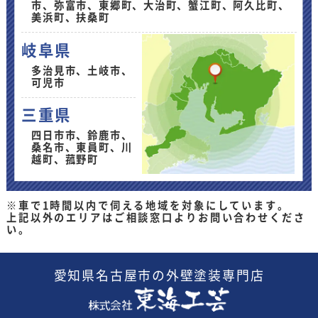
市、弥富市、東郷町、大治町、蟹江町、阿久比町、
美浜町、扶桑町
岐阜県
多治見市、土岐市、
可児市
三重県
四日市市、鈴鹿市、
桑名市、東員町、川
越町、菰野町
※車で1時間以内で伺える地域を対象にしています。
上記以外のエリアはご相談窓口よりお問い合わせくださ
い。
愛知県
名古屋市の外壁塗装
専門店