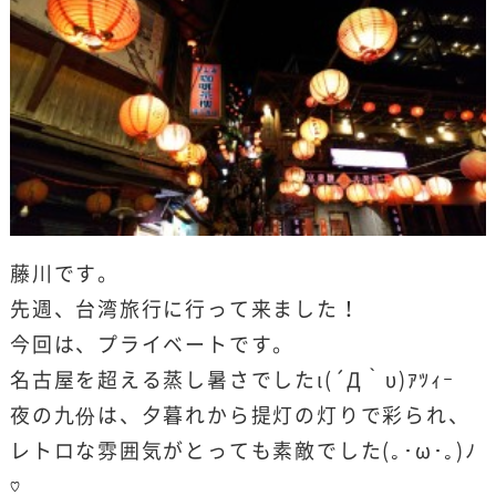
藤川です。
先週、台湾旅行に行って来ました！
今回は、プライベートです。
名古屋を超える蒸し暑さでしたι(´Д｀υ)ｱﾂｨｰ
夜の九份は、夕暮れから提灯の灯りで彩られ、
レトロな雰囲気がとっても素敵でした(｡･ω･｡)ﾉ
♡