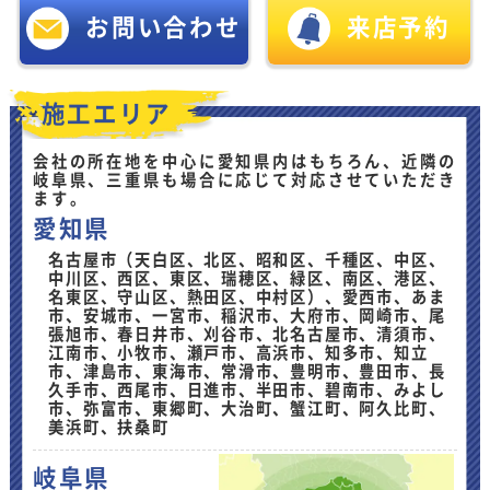
お問い合わせ
来店予約
施工エリア
会社の所在地を中心に愛知県内はもちろん、近隣の
岐阜県、三重県も場合に応じて対応させていただき
ます。
愛知県
名古屋市（天白区、北区、昭和区、千種区、中区、
中川区、西区、東区、瑞穂区、緑区、南区、港区、
名東区、守山区、熱田区、中村区）、愛西市、あま
市、安城市、一宮市、稲沢市、大府市、岡崎市、尾
張旭市、春日井市、刈谷市、北名古屋市、清須市、
江南市、小牧市、瀬戸市、高浜市、知多市、知立
市、津島市、東海市、常滑市、豊明市、豊田市、長
久手市、西尾市、日進市、半田市、碧南市、みよし
市、弥富市、東郷町、大治町、蟹江町、阿久比町、
美浜町、扶桑町
岐阜県