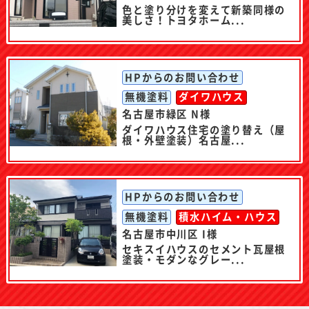
色と塗り分けを変えて新築同様の
美しさ！トヨタホーム...
HPからのお問い合わせ
無機塗料
ダイワハウス
名古屋市緑区 N様
ダイワハウス住宅の塗り替え（屋
根・外壁塗装）名古屋...
HPからのお問い合わせ
無機塗料
積水ハイム・ハウス
名古屋市中川区 I様
セキスイハウスのセメント瓦屋根
塗装・モダンなグレー...