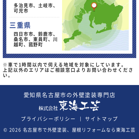
多治見市、土岐市、
可児市
三重県
四日市市、鈴鹿市、
桑名市、東員町、川
越町、菰野町
※車で1時間以内で伺える地域を対象にしています。
上記以外のエリアはご相談窓口よりお問い合わせくださ
い。
愛知県
名古屋市の外壁塗装
専門店
プライバシーポリシー
サイトマップ
© 2026
名古屋市で外壁塗装、屋根リフォームなら東海工芸