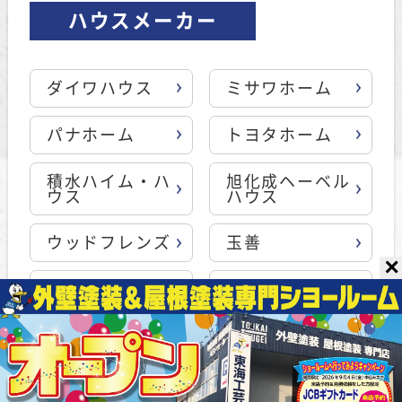
ハウスメーカー
ダイワハウス
ミサワホーム
パナホーム
トヨタホーム
積水ハイム・ハ
旭化成ヘーベル
ウス
ハウス
ウッドフレンズ
玉善
✕
ブラザー不動産
AVANTIA
その他ハウスメ
ーカー