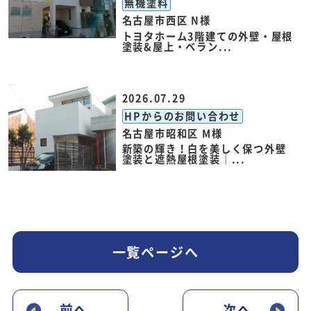
無機塗料
名古屋市西区 N様
トヨタホーム3階建ての外壁・屋根
塗装&屋上・ベラン...
2026.07.29
HPからのお問い合わせ
名古屋市昭和区 M様
新築の輝き！白を美しく保つ外壁
塗装と遮熱屋根塗装｜...
一覧ページへ
前へ
次へ