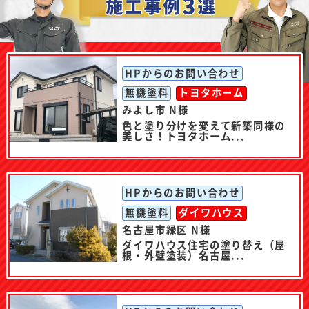
HPからのお問い合わせ
無機塗料
トヨタホーム
みよし市 N様
色と塗り分けを変えて新築同様の
美しさ！トヨタホーム...
HPからのお問い合わせ
無機塗料
ダイワハウス
名古屋市緑区 N様
ダイワハウス住宅の塗り替え（屋
根・外壁塗装）名古屋...