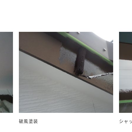
破風塗装
シャ