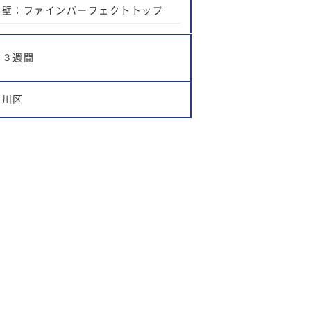
外壁：ファインパーフェクトトップ
約３週間
中川区