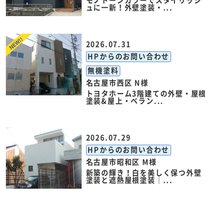
モノトーンカラーでスタイリッシ
ュに一新！外壁塗装・...
2026.07.31
HPからのお問い合わせ
無機塗料
名古屋市西区 N様
トヨタホーム3階建ての外壁・屋根
塗装&屋上・ベラン...
2026.07.29
HPからのお問い合わせ
名古屋市昭和区 M様
新築の輝き！白を美しく保つ外壁
塗装と遮熱屋根塗装｜...