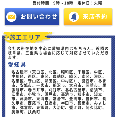
受付時間 9時～18時 定休日：火曜
お問い合わせ
来店予約
施工エリア
会社の所在地を中心に愛知県内はもちろん、近隣の
岐阜県、三重県も場合に応じて対応させていただき
ます。
愛知県
名古屋市（天白区、北区、昭和区、千種区、中区、
中川区、西区、東区、瑞穂区、緑区、南区、港区、
名東区、守山区、熱田区、中村区）、愛西市、あま
市、安城市、一宮市、稲沢市、大府市、岡崎市、尾
張旭市、春日井市、刈谷市、北名古屋市、清須市、
江南市、小牧市、瀬戸市、高浜市、知多市、知立
市、津島市、東海市、常滑市、豊明市、豊田市、長
久手市、西尾市、日進市、半田市、碧南市、みよし
市、弥富市、東郷町、大治町、蟹江町、阿久比町、
美浜町、扶桑町