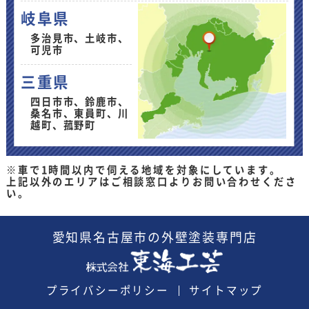
岐阜県
多治見市、土岐市、
可児市
三重県
四日市市、鈴鹿市、
桑名市、東員町、川
越町、菰野町
※車で1時間以内で伺える地域を対象にしています。
上記以外のエリアはご相談窓口よりお問い合わせくださ
い。
愛知県
名古屋市の外壁塗装
専門店
プライバシーポリシー
サイトマップ