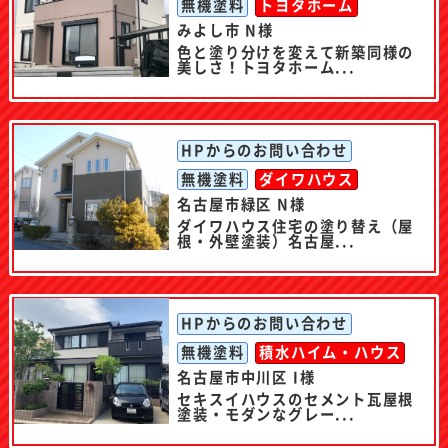
無機塗料
トヨタホーム
みよし市 N様
色と塗り分けを変えて新築同様の
美しさ！トヨタホーム...
HPからのお問い合わせ
無機塗料
ダイワハウス
名古屋市緑区 N様
ダイワハウス住宅の塗り替え（屋
根・外壁塗装）名古屋...
HPからのお問い合わせ
無機塗料
積水ハイム・ハウス
名古屋市中川区 I様
セキスイハウスのセメント瓦屋根
塗装・モダンなグレー...