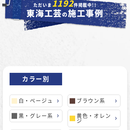
1192
ただいま
件掲載中!!
東海工芸
施工事例
の
カラー別
白・ベージュ
ブラウン系
黒・グレー系
黄色・オレン
ジ