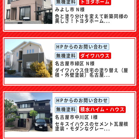
無機塗料
トヨタホーム
みよし市 N様
色と塗り分けを変えて新築同様の
美しさ！トヨタホーム...
HPからのお問い合わせ
無機塗料
ダイワハウス
名古屋市緑区 N様
ダイワハウス住宅の塗り替え（屋
根・外壁塗装）名古屋...
HPからのお問い合わせ
無機塗料
積水ハイム・ハウス
名古屋市中川区 I様
セキスイハウスのセメント瓦屋根
塗装・モダンなグレー...