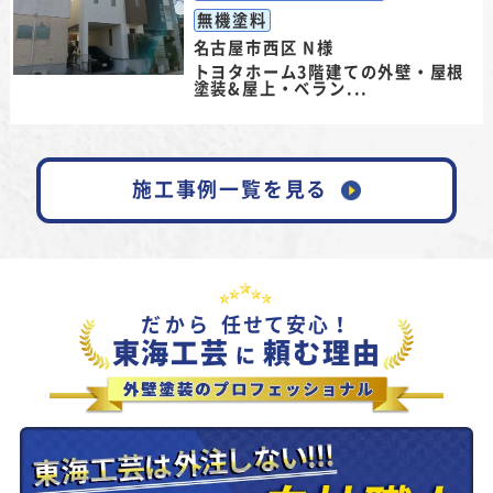
無機塗料
名古屋市西区 N様
トヨタホーム3階建ての外壁・屋根
塗装&屋上・ベラン...
施工事例一覧を見る
だから
任せて安心！
東海工芸
頼む理由
に