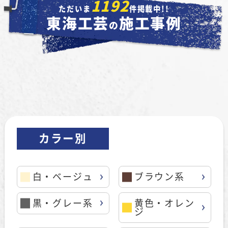
1192
ただいま
件掲載中!!
東海工芸
施工事例
の
カラー別
白・ベージュ
ブラウン系
黒・グレー系
黄色・オレン
ジ