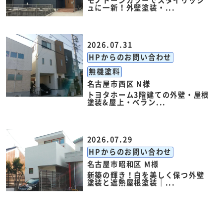
モノトーンカラーでスタイリッシ
ュに一新！外壁塗装・...
2026.07.31
HPからのお問い合わせ
無機塗料
名古屋市西区 N様
トヨタホーム3階建ての外壁・屋根
塗装&屋上・ベラン...
2026.07.29
HPからのお問い合わせ
名古屋市昭和区 M様
新築の輝き！白を美しく保つ外壁
塗装と遮熱屋根塗装｜...