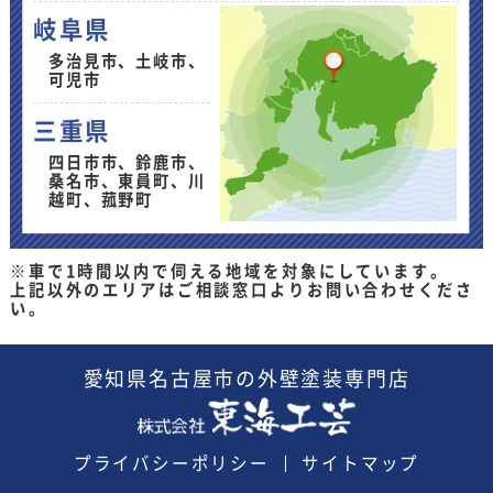
岐阜県
多治見市、土岐市、
可児市
三重県
四日市市、鈴鹿市、
桑名市、東員町、川
越町、菰野町
※車で1時間以内で伺える地域を対象にしています。
上記以外のエリアはご相談窓口よりお問い合わせくださ
い。
愛知県
名古屋市の外壁塗装
専門店
プライバシーポリシー
サイトマップ