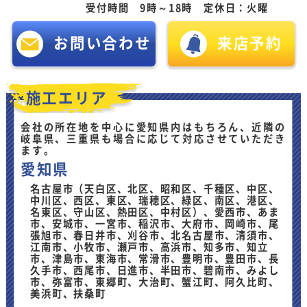
受付時間 9時～18時 定休日：火曜
お問い合わせ
来店予約
施工エリア
会社の所在地を中心に愛知県内はもちろん、近隣の
岐阜県、三重県も場合に応じて対応させていただき
ます。
愛知県
名古屋市（天白区、北区、昭和区、千種区、中区、
中川区、西区、東区、瑞穂区、緑区、南区、港区、
名東区、守山区、熱田区、中村区）、愛西市、あま
市、安城市、一宮市、稲沢市、大府市、岡崎市、尾
張旭市、春日井市、刈谷市、北名古屋市、清須市、
江南市、小牧市、瀬戸市、高浜市、知多市、知立
市、津島市、東海市、常滑市、豊明市、豊田市、長
久手市、西尾市、日進市、半田市、碧南市、みよし
市、弥富市、東郷町、大治町、蟹江町、阿久比町、
美浜町、扶桑町