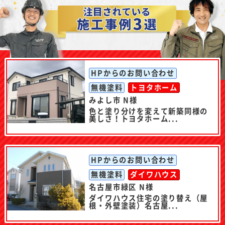
HPからのお問い合わせ
無機塗料
トヨタホーム
みよし市 N様
色と塗り分けを変えて新築同様の
美しさ！トヨタホーム...
HPからのお問い合わせ
無機塗料
ダイワハウス
名古屋市緑区 N様
ダイワハウス住宅の塗り替え（屋
根・外壁塗装）名古屋...