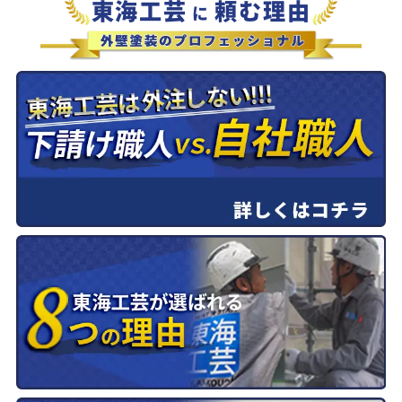
東海工芸
頼む理由
に