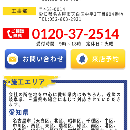
〒468-0014
工事部
愛知県名古屋市天白区中平3丁目804番地
TEL:052-803-2921
0120-37-2514
受付時間 9時～18時 定休日：火曜
お問い合わせ
来店予約
施工エリア
会社の所在地を中心に愛知県内はもちろん、近隣の
岐阜県、三重県も場合に応じて対応させていただき
ます。
愛知県
名古屋市（天白区、北区、昭和区、千種区、中区、
中川区、西区、東区、瑞穂区、緑区、南区、港区、