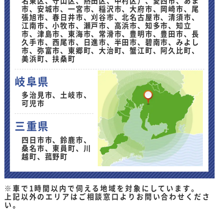
名東区、守山区、熱田区、中村区）、愛西市、あま
市、安城市、一宮市、稲沢市、大府市、岡崎市、尾
張旭市、春日井市、刈谷市、北名古屋市、清須市、
江南市、小牧市、瀬戸市、高浜市、知多市、知立
市、津島市、東海市、常滑市、豊明市、豊田市、長
久手市、西尾市、日進市、半田市、碧南市、みよし
市、弥富市、東郷町、大治町、蟹江町、阿久比町、
美浜町、扶桑町
岐阜県
多治見市、土岐市、
可児市
三重県
四日市市、鈴鹿市、
桑名市、東員町、川
越町、菰野町
※車で1時間以内で伺える地域を対象にしています。
上記以外のエリアはご相談窓口よりお問い合わせくださ
い。