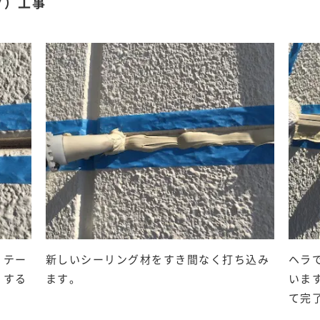
グ）工事
。テー
新しいシーリング材をすき間なく打ち込み
ヘラ
くする
ます。
いま
。
て完