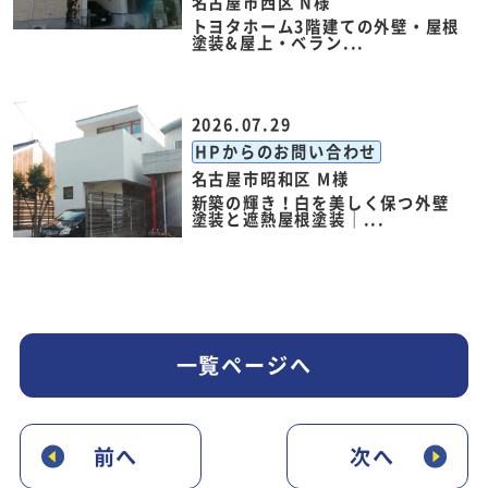
名古屋市西区 N様
トヨタホーム3階建ての外壁・屋根
塗装&屋上・ベラン...
2026.07.29
HPからのお問い合わせ
名古屋市昭和区 M様
新築の輝き！白を美しく保つ外壁
塗装と遮熱屋根塗装｜...
一覧ページへ
前へ
次へ