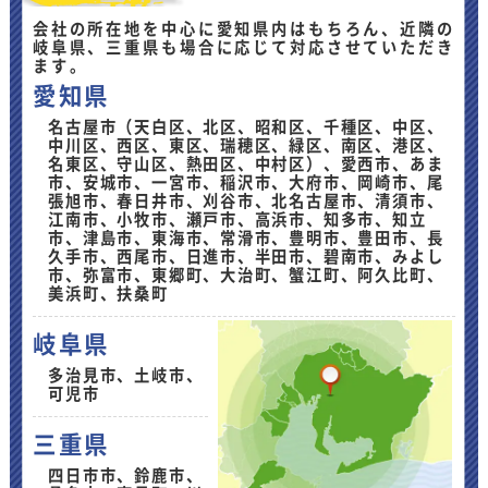
会社の所在地を中心に愛知県内はもちろん、近隣の
岐阜県、三重県も場合に応じて対応させていただき
ます。
愛知県
名古屋市（天白区、北区、昭和区、千種区、中区、
中川区、西区、東区、瑞穂区、緑区、南区、港区、
名東区、守山区、熱田区、中村区）、愛西市、あま
市、安城市、一宮市、稲沢市、大府市、岡崎市、尾
張旭市、春日井市、刈谷市、北名古屋市、清須市、
江南市、小牧市、瀬戸市、高浜市、知多市、知立
市、津島市、東海市、常滑市、豊明市、豊田市、長
久手市、西尾市、日進市、半田市、碧南市、みよし
市、弥富市、東郷町、大治町、蟹江町、阿久比町、
美浜町、扶桑町
岐阜県
多治見市、土岐市、
可児市
三重県
四日市市、鈴鹿市、