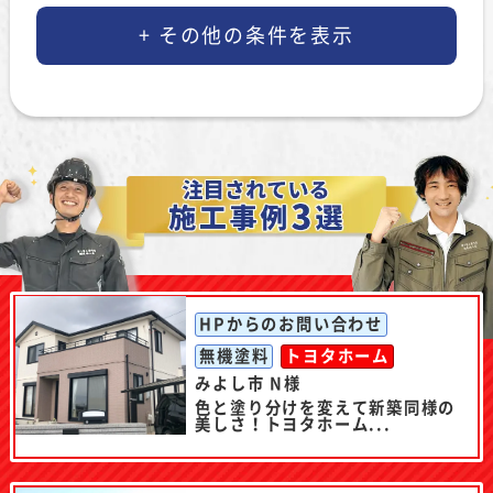
HPからのお問い合わせ
無機塗料
トヨタホーム
みよし市 N様
色と塗り分けを変えて新築同様の
美しさ！トヨタホーム...