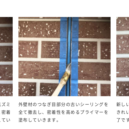
黒ズミ
外壁材のつなぎ目部分の古いシーリングを
新し
と密着
全て撤去し、密着性を高めるプライマーを
きれ
えてい
塗布していきます。
了で