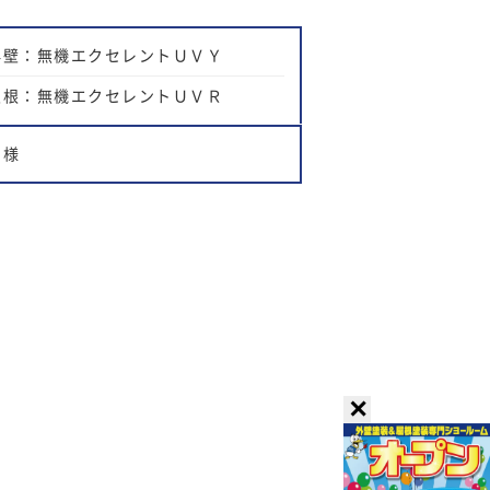
外壁：無機エクセレントＵＶＹ
屋根：無機エクセレントＵＶＲ
Ｈ様
✕