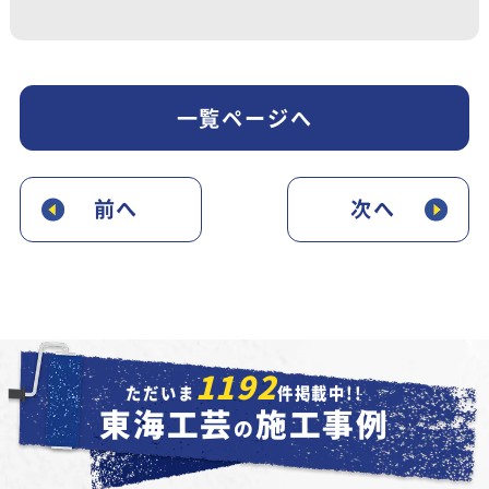
一覧ページへ
前へ
次へ
1192
ただいま
件掲載中!!
東海工芸
施工事例
の