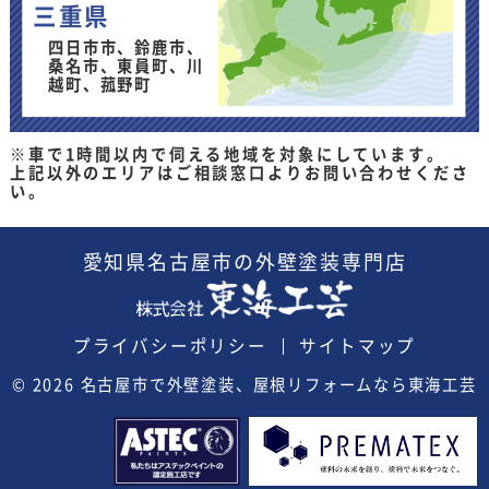
三重県
四日市市、鈴鹿市、
桑名市、東員町、川
越町、菰野町
※車で1時間以内で伺える地域を対象にしています。
上記以外のエリアはご相談窓口よりお問い合わせくださ
い。
愛知県
名古屋市の外壁塗装
専門店
プライバシーポリシー
サイトマップ
© 2026
名古屋市で外壁塗装、屋根リフォームなら東海工芸