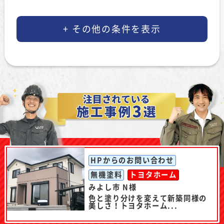
HPからのお問い合わせ
無機塗料
トヨタホーム
みよし市 N様
色と塗り分けを変えて新築同様の
美しさ！トヨタホーム...