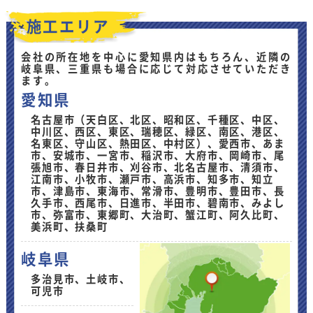
施工エリア
会社の所在地を中心に愛知県内はもちろん、近隣の
岐阜県、三重県も場合に応じて対応させていただき
ます。
愛知県
名古屋市（天白区、北区、昭和区、千種区、中区、
中川区、西区、東区、瑞穂区、緑区、南区、港区、
名東区、守山区、熱田区、中村区）、愛西市、あま
市、安城市、一宮市、稲沢市、大府市、岡崎市、尾
張旭市、春日井市、刈谷市、北名古屋市、清須市、
江南市、小牧市、瀬戸市、高浜市、知多市、知立
市、津島市、東海市、常滑市、豊明市、豊田市、長
久手市、西尾市、日進市、半田市、碧南市、みよし
市、弥富市、東郷町、大治町、蟹江町、阿久比町、
美浜町、扶桑町
岐阜県
多治見市、土岐市、
可児市