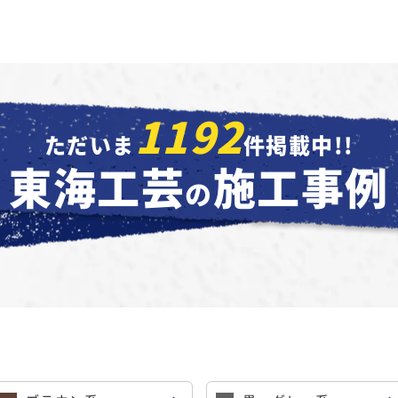
1192
ただいま
件掲載中!!
東海工芸
施工事例
の