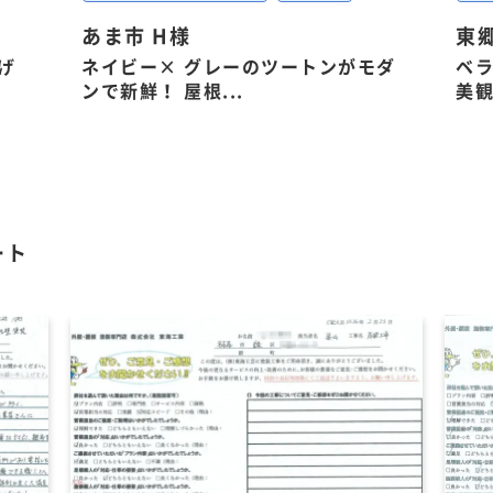
あま市 H様
東郷
げ
ネイビー× グレーのツートンがモダ
ベ
ンで新鮮！ 屋根...
美観
ート