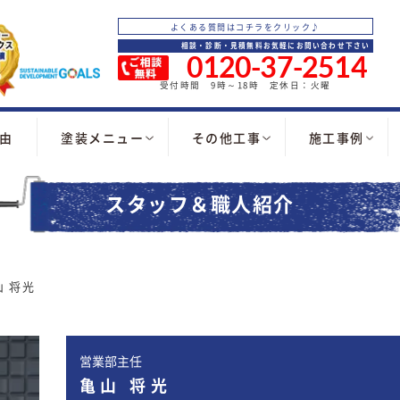
よくある質問はコチラをクリック♪
相談・診断・見積無料お気軽にお問い合わせ下さい
0120-37-2514
受付時間 9時～18時 定休日：火曜
由
塗装メニュー
その他工事
施工事例
スタッフ＆職人紹介
山 将光
営業部主任
亀山 将光