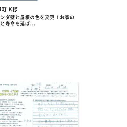
町 K様
ランダ壁と屋根の色を変更！お家の
と寿命を延ば...