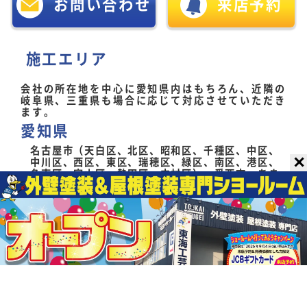
お問い合わせ
来店予約
施工エリア
会社の所在地を中心に愛知県内はもちろん、近隣の
岐阜県、三重県も場合に応じて対応させていただき
ます。
愛知県
名古屋市（天白区、北区、昭和区、千種区、中区、
✕
中川区、西区、東区、瑞穂区、緑区、南区、港区、
名東区、守山区、熱田区、中村区）、愛西市、あま
市、安城市、一宮市、稲沢市、大府市、岡崎市、尾
張旭市、春日井市、刈谷市、北名古屋市、清須市、
江南市、小牧市、瀬戸市、高浜市、知多市、知立
市、津島市、東海市、常滑市、豊明市、豊田市、長
久手市、西尾市、日進市、半田市、碧南市、みよし
市、弥富市、東郷町、大治町、蟹江町、阿久比町、
美浜町、扶桑町
岐阜県
多治見市、土岐市、