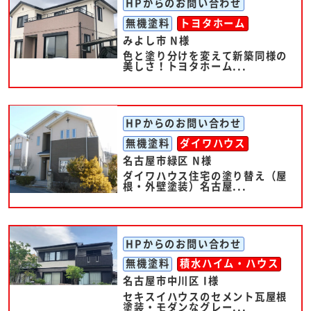
HPからのお問い合わせ
無機塗料
トヨタホーム
みよし市 N様
色と塗り分けを変えて新築同様の
美しさ！トヨタホーム...
HPからのお問い合わせ
無機塗料
ダイワハウス
名古屋市緑区 N様
ダイワハウス住宅の塗り替え（屋
根・外壁塗装）名古屋...
HPからのお問い合わせ
無機塗料
積水ハイム・ハウス
名古屋市中川区 I様
セキスイハウスのセメント瓦屋根
塗装・モダンなグレー...