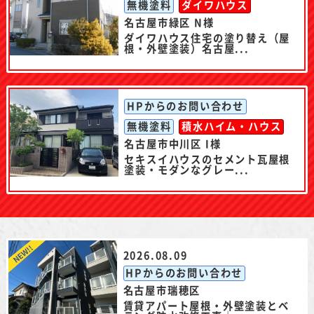
無機塗料
ダイワハウス
名古屋市緑区 N様
ダイワハウス住宅の塗り替え（屋
根・外壁塗装）名古屋...
HPからのお問い合わせ
無機塗料
積水ハイム・ハウス
名古屋市中川区 I様
セキスイハウスのセメント瓦屋根
塗装・モダンなグレー...
2026.08.09
HPからのお問い合わせ
名古屋市瑞穂区
賃貸アパート屋根・外壁塗装とベ