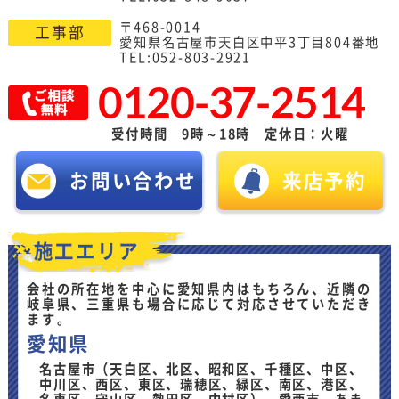
〒468-0014
工事部
愛知県名古屋市天白区中平3丁目804番地
TEL:052-803-2921
0120-37-2514
受付時間 9時～18時 定休日：火曜
お問い合わせ
来店予約
施工エリア
会社の所在地を中心に愛知県内はもちろん、近隣の
岐阜県、三重県も場合に応じて対応させていただき
ます。
愛知県
名古屋市（天白区、北区、昭和区、千種区、中区、
中川区、西区、東区、瑞穂区、緑区、南区、港区、