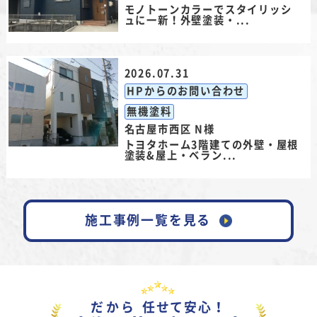
モノトーンカラーでスタイリッシ
ュに一新！外壁塗装・...
2026.07.31
HPからのお問い合わせ
無機塗料
名古屋市西区 N様
トヨタホーム3階建ての外壁・屋根
塗装&屋上・ベラン...
施工事例一覧を見る
だから
任せて安心！