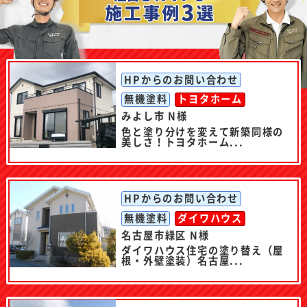
HPからのお問い合わせ
無機塗料
トヨタホーム
みよし市 N様
色と塗り分けを変えて新築同様の
美しさ！トヨタホーム...
HPからのお問い合わせ
無機塗料
ダイワハウス
名古屋市緑区 N様
ダイワハウス住宅の塗り替え（屋
根・外壁塗装）名古屋...