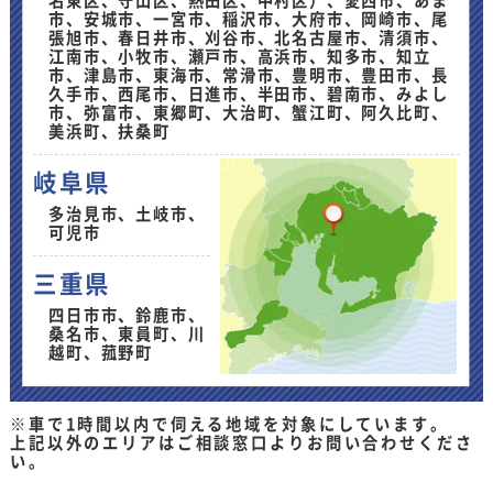
名東区、守山区、熱田区、中村区）、愛西市、あま
市、安城市、一宮市、稲沢市、大府市、岡崎市、尾
張旭市、春日井市、刈谷市、北名古屋市、清須市、
江南市、小牧市、瀬戸市、高浜市、知多市、知立
市、津島市、東海市、常滑市、豊明市、豊田市、長
久手市、西尾市、日進市、半田市、碧南市、みよし
市、弥富市、東郷町、大治町、蟹江町、阿久比町、
美浜町、扶桑町
岐阜県
多治見市、土岐市、
可児市
三重県
四日市市、鈴鹿市、
桑名市、東員町、川
越町、菰野町
※車で1時間以内で伺える地域を対象にしています。
上記以外のエリアはご相談窓口よりお問い合わせくださ
い。