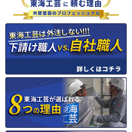
東海工芸
頼む理由
に