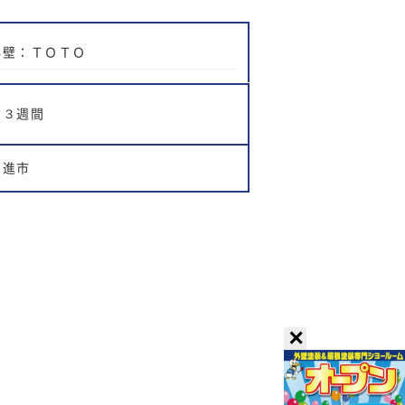
外壁：ＴＯＴＯ
約３週間
日進市
✕