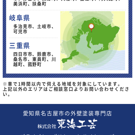
美浜町、扶桑町
岐阜県
多治見市、土岐市、
可児市
三重県
四日市市、鈴鹿市、
桑名市、東員町、川
越町、菰野町
※車で1時間以内で伺える地域を対象にしています。
上記以外のエリアはご相談窓口よりお問い合わせくださ
い。
愛知県
名古屋市の外壁塗装
専門店