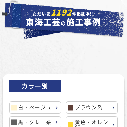
1192
ただいま
件掲載中!!
東海工芸
施工事例
の
カラー別
白・ベージュ
ブラウン系
黒・グレー系
黄色・オレン
ジ