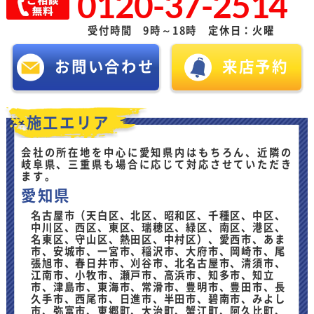
0120-37-2514
受付時間 9時～18時 定休日：火曜
お問い合わせ
来店予約
施工エリア
会社の所在地を中心に愛知県内はもちろん、近隣の
岐阜県、三重県も場合に応じて対応させていただき
ます。
愛知県
名古屋市（天白区、北区、昭和区、千種区、中区、
中川区、西区、東区、瑞穂区、緑区、南区、港区、
名東区、守山区、熱田区、中村区）、愛西市、あま
市、安城市、一宮市、稲沢市、大府市、岡崎市、尾
張旭市、春日井市、刈谷市、北名古屋市、清須市、
江南市、小牧市、瀬戸市、高浜市、知多市、知立
市、津島市、東海市、常滑市、豊明市、豊田市、長
久手市、西尾市、日進市、半田市、碧南市、みよし
市、弥富市、東郷町、大治町、蟹江町、阿久比町、