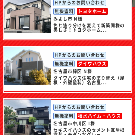
HPからのお問い合わせ
無機塗料
トヨタホーム
みよし市 N様
色と塗り分けを変えて新築同様の
美しさ！トヨタホーム...
HPからのお問い合わせ
無機塗料
ダイワハウス
名古屋市緑区 N様
ダイワハウス住宅の塗り替え（屋
根・外壁塗装）名古屋...
HPからのお問い合わせ
無機塗料
積水ハイム・ハウス
名古屋市中川区 I様
セキスイハウスのセメント瓦屋根
塗装・モダンなグレー...