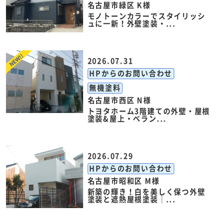
名古屋市緑区 K様
モノトーンカラーでスタイリッシ
ュに一新！外壁塗装・...
2026.07.31
HPからのお問い合わせ
無機塗料
名古屋市西区 N様
トヨタホーム3階建ての外壁・屋根
塗装&屋上・ベラン...
2026.07.29
HPからのお問い合わせ
名古屋市昭和区 M様
新築の輝き！白を美しく保つ外壁
塗装と遮熱屋根塗装｜...