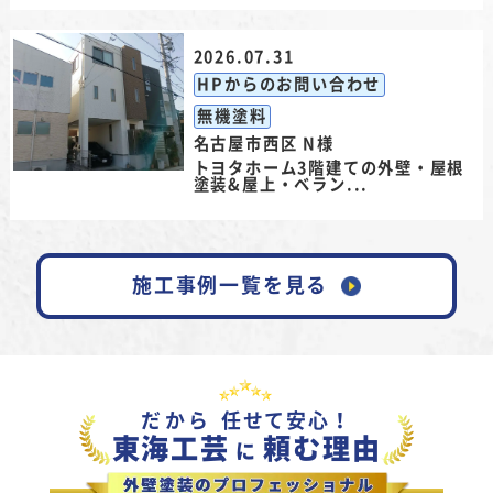
2026.07.31
HPからのお問い合わせ
無機塗料
名古屋市西区 N様
トヨタホーム3階建ての外壁・屋根
塗装&屋上・ベラン...
施工事例一覧を見る
だから
任せて安心！
東海工芸
頼む理由
に