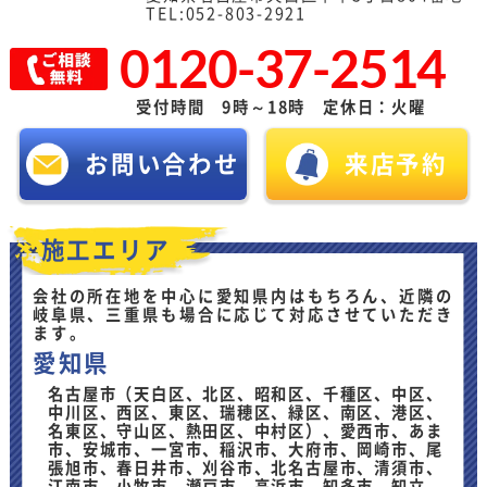
TEL:052-803-2921
0120-37-2514
受付時間 9時～18時 定休日：火曜
お問い合わせ
来店予約
施工エリア
会社の所在地を中心に愛知県内はもちろん、近隣の
岐阜県、三重県も場合に応じて対応させていただき
ます。
愛知県
名古屋市（天白区、北区、昭和区、千種区、中区、
中川区、西区、東区、瑞穂区、緑区、南区、港区、
名東区、守山区、熱田区、中村区）、愛西市、あま
市、安城市、一宮市、稲沢市、大府市、岡崎市、尾
張旭市、春日井市、刈谷市、北名古屋市、清須市、
江南市、小牧市、瀬戸市、高浜市、知多市、知立