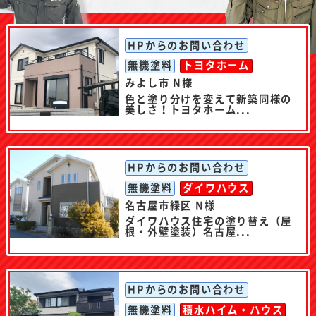
HPからのお問い合わせ
無機塗料
トヨタホーム
みよし市 N様
色と塗り分けを変えて新築同様の
美しさ！トヨタホーム...
HPからのお問い合わせ
無機塗料
ダイワハウス
名古屋市緑区 N様
ダイワハウス住宅の塗り替え（屋
根・外壁塗装）名古屋...
HPからのお問い合わせ
無機塗料
積水ハイム・ハウス