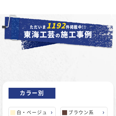
1192
ただいま
件掲載中!!
東海工芸
施工事例
の
カラー別
白・ベージュ
ブラウン系