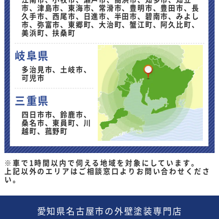
市、津島市、東海市、常滑市、豊明市、豊田市、長
久手市、西尾市、日進市、半田市、碧南市、みよし
市、弥富市、東郷町、大治町、蟹江町、阿久比町、
美浜町、扶桑町
岐阜県
多治見市、土岐市、
可児市
三重県
四日市市、鈴鹿市、
桑名市、東員町、川
越町、菰野町
※車で1時間以内で伺える地域を対象にしています。
上記以外のエリアはご相談窓口よりお問い合わせくださ
い。
愛知県
名古屋市の外壁塗装
専門店