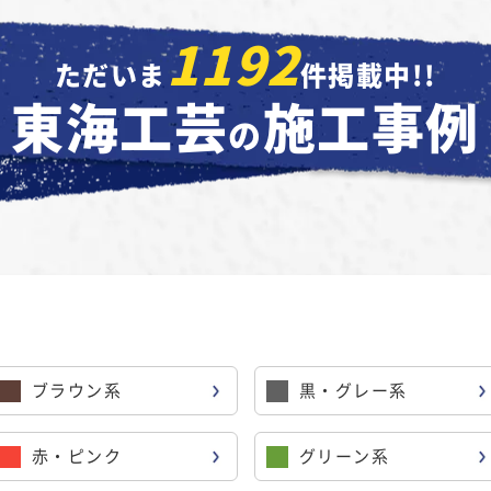
1192
ただいま
件掲載中!!
東海工芸
施工事例
の
ブラウン系
黒・グレー系
赤・ピンク
グリーン系