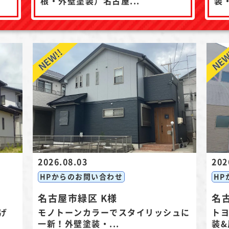
根・外壁塗装）名古屋...
装
2026.08.03
202
HPからのお問い合わせ
HP
名古屋市緑区 K様
名
げ
モノトーンカラーでスタイリッシュに
ト
一新！外壁塗装・...
装&