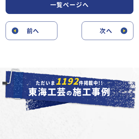
一覧ページへ
前へ
次へ
1192
ただいま
件掲載中!!
東海工芸
施工事例
の