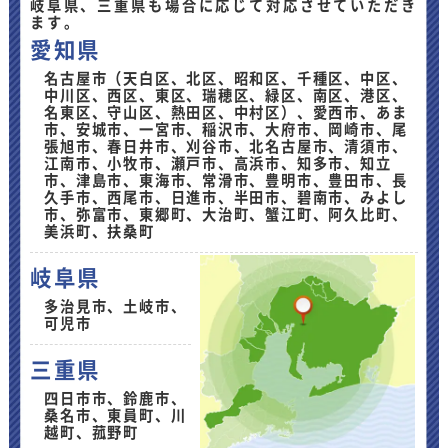
岐阜県、三重県も場合に応じて対応させていただき
ます。
愛知県
名古屋市（天白区、北区、昭和区、千種区、中区、
中川区、西区、東区、瑞穂区、緑区、南区、港区、
名東区、守山区、熱田区、中村区）、愛西市、あま
市、安城市、一宮市、稲沢市、大府市、岡崎市、尾
張旭市、春日井市、刈谷市、北名古屋市、清須市、
江南市、小牧市、瀬戸市、高浜市、知多市、知立
市、津島市、東海市、常滑市、豊明市、豊田市、長
久手市、西尾市、日進市、半田市、碧南市、みよし
市、弥富市、東郷町、大治町、蟹江町、阿久比町、
美浜町、扶桑町
岐阜県
多治見市、土岐市、
可児市
三重県
四日市市、鈴鹿市、
桑名市、東員町、川
越町、菰野町