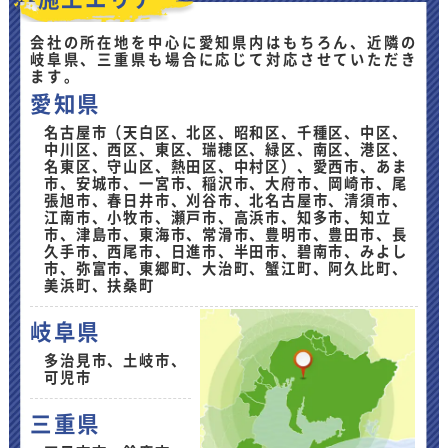
会社の所在地を中心に愛知県内はもちろん、近隣の
岐阜県、三重県も場合に応じて対応させていただき
ます。
愛知県
名古屋市（天白区、北区、昭和区、千種区、中区、
中川区、西区、東区、瑞穂区、緑区、南区、港区、
名東区、守山区、熱田区、中村区）、愛西市、あま
市、安城市、一宮市、稲沢市、大府市、岡崎市、尾
張旭市、春日井市、刈谷市、北名古屋市、清須市、
江南市、小牧市、瀬戸市、高浜市、知多市、知立
市、津島市、東海市、常滑市、豊明市、豊田市、長
久手市、西尾市、日進市、半田市、碧南市、みよし
市、弥富市、東郷町、大治町、蟹江町、阿久比町、
美浜町、扶桑町
岐阜県
多治見市、土岐市、
可児市
三重県