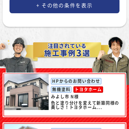
HPからのお問い合わせ
無機塗料
トヨタホーム
みよし市 N様
色と塗り分けを変えて新築同様の
美しさ！トヨタホーム...