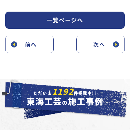
一覧ページへ
前へ
次へ
1192
ただいま
件掲載中!!
東海工芸
施工事例
の