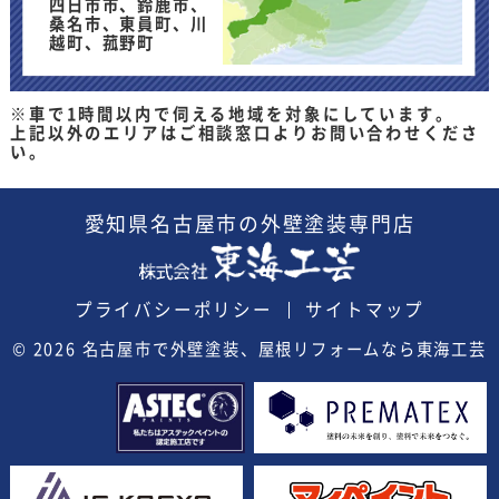
四日市市、鈴鹿市、
桑名市、東員町、川
越町、菰野町
※車で1時間以内で伺える地域を対象にしています。
上記以外のエリアはご相談窓口よりお問い合わせくださ
い。
愛知県
名古屋市の外壁塗装
専門店
プライバシーポリシー
サイトマップ
© 2026
名古屋市で外壁塗装、屋根リフォームなら東海工芸