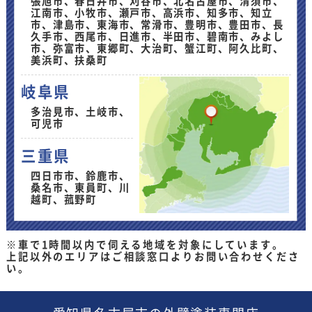
張旭市、春日井市、刈谷市、北名古屋市、清須市、
江南市、小牧市、瀬戸市、高浜市、知多市、知立
市、津島市、東海市、常滑市、豊明市、豊田市、長
久手市、西尾市、日進市、半田市、碧南市、みよし
市、弥富市、東郷町、大治町、蟹江町、阿久比町、
美浜町、扶桑町
岐阜県
多治見市、土岐市、
可児市
三重県
四日市市、鈴鹿市、
桑名市、東員町、川
越町、菰野町
※車で1時間以内で伺える地域を対象にしています。
上記以外のエリアはご相談窓口よりお問い合わせくださ
い。