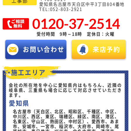
工事部
愛知県名古屋市天白区中平3丁目804番地
TEL:052-803-2921
0120-37-2514
受付時間 9時～18時 定休日：火曜
お問い合わせ
来店予約
施工エリア
会社の所在地を中心に愛知県内はもちろん、近隣の
岐阜県、三重県も場合に応じて対応させていただき
ます。
愛知県
名古屋市（天白区、北区、昭和区、千種区、中区、
中川区、西区、東区、瑞穂区、緑区、南区、港区、
名東区、守山区、熱田区、中村区）、愛西市、あま
市、安城市、一宮市、稲沢市、大府市、岡崎市、尾