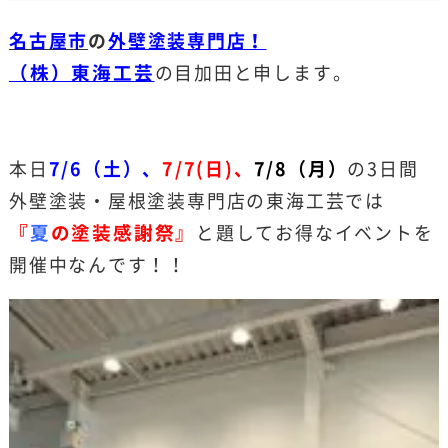
名古屋市
の
外壁塗装専門店！
（株）東海工芸
の目加田と申します。
本日
7/6（土）、
7/7(日)、
7/8（月）
の3日間
外壁塗装・屋根塗装専門店の東海工芸では
『
夏
の塗装感謝祭』
と題してお得なイベントを
開催中なんです！！