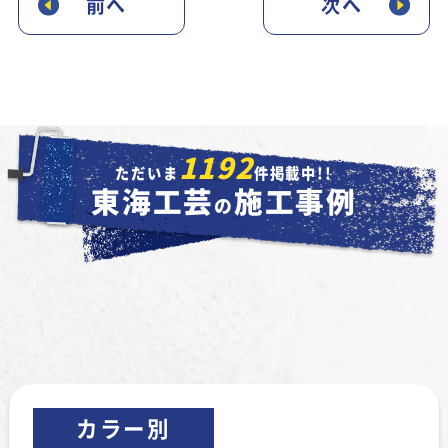
前へ
次へ
1192
ただいま
件掲載中!!
東海工芸
施工事例
の
カラー別