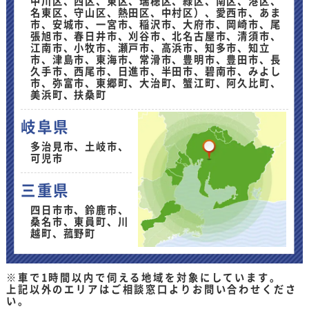
中川区、西区、東区、瑞穂区、緑区、南区、港区、
名東区、守山区、熱田区、中村区）、愛西市、あま
市、安城市、一宮市、稲沢市、大府市、岡崎市、尾
張旭市、春日井市、刈谷市、北名古屋市、清須市、
江南市、小牧市、瀬戸市、高浜市、知多市、知立
市、津島市、東海市、常滑市、豊明市、豊田市、長
久手市、西尾市、日進市、半田市、碧南市、みよし
市、弥富市、東郷町、大治町、蟹江町、阿久比町、
美浜町、扶桑町
岐阜県
多治見市、土岐市、
可児市
三重県
四日市市、鈴鹿市、
桑名市、東員町、川
越町、菰野町
※車で1時間以内で伺える地域を対象にしています。
上記以外のエリアはご相談窓口よりお問い合わせくださ
い。