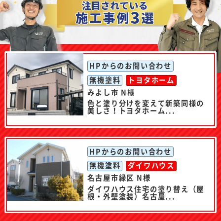
HPからのお問い合わせ
無機塗料
トヨタホーム
みよし市 N様
色と塗り分けを変えて新築同様の
美しさ！トヨタホーム...
HPからのお問い合わせ
無機塗料
ダイワハウス
名古屋市緑区 N様
ダイワハウス住宅の塗り替え（屋
根・外壁塗装）名古屋...