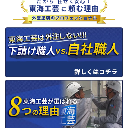
だから
任せて安心！
東海工芸
頼む理由
に