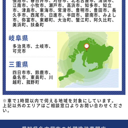
張旭市、春日井市、刈谷市、北名古屋市、清須市、
江南市、小牧市、瀬戸市、高浜市、知多市、知立
市、津島市、東海市、常滑市、豊明市、豊田市、長
久手市、西尾市、日進市、半田市、碧南市、みよし
市、弥富市、東郷町、大治町、蟹江町、阿久比町、
美浜町、扶桑町
岐阜県
多治見市、土岐市、
可児市
三重県
四日市市、鈴鹿市、
桑名市、東員町、川
越町、菰野町
※車で1時間以内で伺える地域を対象にしています。
上記以外のエリアはご相談窓口よりお問い合わせくださ
い。