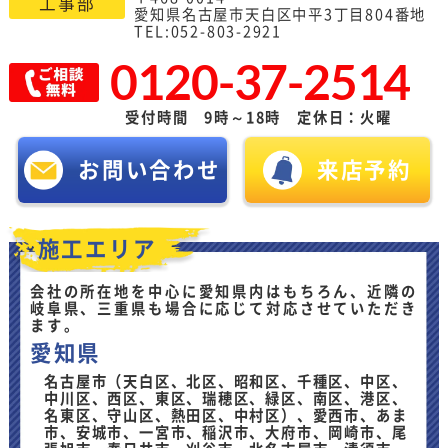
工事部
愛知県名古屋市天白区中平3丁目804番地
TEL:052-803-2921
0120-37-2514
受付時間 9時～18時 定休日：火曜
お問い合わせ
来店予約
施工エリア
会社の所在地を中心に愛知県内はもちろん、近隣の
岐阜県、三重県も場合に応じて対応させていただき
ます。
愛知県
名古屋市（天白区、北区、昭和区、千種区、中区、
中川区、西区、東区、瑞穂区、緑区、南区、港区、
名東区、守山区、熱田区、中村区）、愛西市、あま
市、安城市、一宮市、稲沢市、大府市、岡崎市、尾