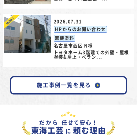
2026.07.31
HPからのお問い合わせ
無機塗料
名古屋市西区 N様
トヨタホーム3階建ての外壁・屋根
塗装&屋上・ベラン...
施工事例一覧を見る
だから
任せて安心！
東海工芸
頼む理由
に