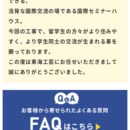
できる、
つでもお気軽にご相談ください。末永いお
活発な国際交流の場である国際セミナーハ
付き合いをよろしくお願いいたします。
ウス。
★★★★★
2026/07/13
今回の工事で、留学生の方々がより住みや
Hiroshi Sakaki様
すく、より学生同士の交流が生まれる事を
願っております。
明るくて開放感のあるショールームでし
た。アポ無しでの訪問にも親切丁寧に対応
この度は東海工芸にお任せいただきまして
頂きました。
誠にありがとうございました。
【担当者からのメッセージ】
この度は東海工芸ショールームにご来店あ
りがとうございます。ショールームの雰囲
気やスタッフ対応についての口コミ大変嬉
しく思います。今後もお気軽にお立ち寄り
いただける、明るく居心地の良いショール
ームを目指してまいります。引き続よろし