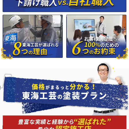
価格
分かる！
がまるっと
東海工芸
塗装プラン
の