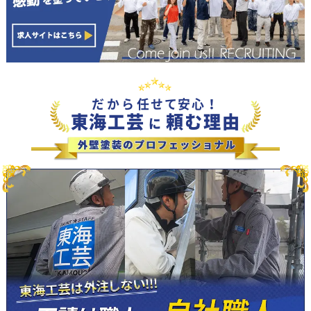
だから
任せて安心！
東海工芸
頼む理由
に