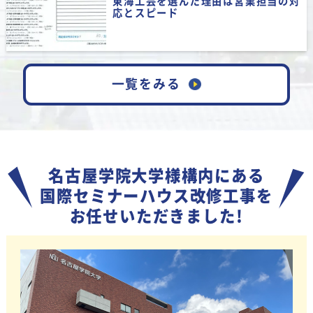
東海工芸を選んだ理由は営業担当の対
きました。初めてなのでなにもわからなか
応とスピード
ったのですが、今後色々相談したいと思い
ます。 …もっと見る
【担当者からのメッセージ】
一覧をみる
この度は東海工芸の口コミにご投稿いただ
き、誠にありがとうございます！初めての
事で不安も大きかったかと思いますが、少
しでもお役に立てたのであれば幸いです。
今後も気になることや分からないことがご
名古屋学院大学様構内にある
ざいましたら、いつでもお気軽にご相談く
国際セミナーハウス改修工事を
ださい。引き続きよろしくお願いします。
お任せいただきました!
★★★★★
2026/07/26
ジョンジョン様
ショールームで社長さんに対応してもらい
ましたが、とても丁寧に説明してもらいま