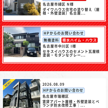
名古屋市緑区 N様
ダイワハウス住宅の塗り替え（屋
根・外壁塗装）名古屋...
HPからのお問い合わせ
無機塗料
積水ハイム・ハウス
名古屋市中川区 I様
セキスイハウスのセメント瓦屋根
塗装・モダンなグレー...
2026.08.09
HPからのお問い合わせ
名古屋市瑞穂区
賃貸アパート屋根・外壁塗装とベ
ランダ防水改修工事｜...