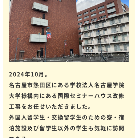
した。
４社見積もりを取りましたが、一番誠実に
感じましたし、お値段も頑張っていただき
ました。
職人さんも丁寧な人でとても良かったで
す。
完了して3ヶ月ほどたちますが、塗り替えて
良かったと思います。
2024年10月。
【担当者からのメッセージ】
名古屋市熱田区にある学校法人名古屋学院
この度は素敵な口コミをいただき、ありが
とうございます。数ある塗装会社の中から
大学様構内にある国際セミナーハウス改修
東海工芸をお選びいただき、「一番誠実に
工事をお任せいただきました。
感じた」とのお言葉までいただけて、とて
外国人留学生・交換留学生のための寮・宿
も嬉しく存じます。職人への温かいお言葉
もありがとうございます。
泊施設及び留学生以外の学生も気軽に訪問
今後も気になることがございましたら、い