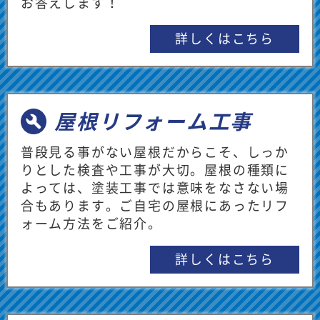
お答えします！
とがございましたら、どんな些細なことで
もお気軽にご相談ください。ご家族皆様に
詳しくはこちら
ご納得いただけるよう、丁寧にサポートさ
せていただきます。引き続きよろしくお願
いいたします。
屋根リフォーム工事
★★★★★
2026/07/06
ぽめぽめ様
普段見る事がない屋根だからこそ、しっか
綺麗なショールームで親切に対応していた
りとした検査や工事が大切。屋根の種類に
だけました。
よっては、塗装工事では意味をなさない場
合もあります。ご自宅の屋根にあったリフ
【担当者からのメッセージ】
ォーム方法をご紹介。
お客様に安心してご相談いただけるよう、
快適なショールームづくりと、親切で丁寧
詳しくはこちら
な対応を心掛けております。
また、何か疑問点などありましたら、お気
軽にご相談ください。