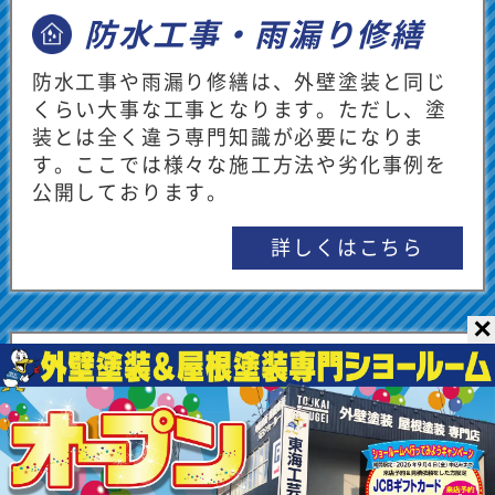
この度は、ショールームイベントに足を運
防水工事・雨漏り修繕
んでいただきありがとうございます。
防水工事や雨漏り修繕は、外壁塗装と同じ
くらい大事な工事となります。ただし、塗
★★★★☆
2026/07/06
中西睦様
装とは全く違う専門知識が必要になりま
す。ここでは様々な施工方法や劣化事例を
丁寧な説明でした
公開しております。
初めての外装工事で、何を聞いて良いかわ
からない事ばかりでしたが、事例を出して
詳しくはこちら
くれて
わかりやすかったです
✕
【担当者からのメッセージ】
塗料や各種製品の紹介
この度は、東海工芸Google口コミをご投稿
いただきありがとうございます。外壁工事
東海工芸で実際使用している塗料や屋根材
は専門用語も多く、ご不安やご不明な点が
の特徴や効果をご紹介。また色んな製品の
多いことかと思います。また何か質問があ
メリット・デメリット等を包み隠さずお伝
りましたら、担当までお気軽にお声掛けく