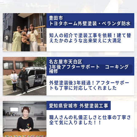
★★★★★
2026/08/07
関戸通様
豊田市
トヨタホーム外壁塗装・ベランダ防水
★★★★★
2026/08/07
MAKO S様
知人の紹介で塗装工事を依頼！建て替
えたかのような出来栄えに大満足
ご近所で工事をしていたので植田にあるシ
ョールームに行ってみました。
社長さんが対応してくれましたが、とても
名古屋市天白区
気さくで親切な方で、すぐ決めちゃいまし
3年後アフターサポート コーキング
補修
た！
工事も職人さんがいつも笑顔で対応してい
外壁塗装後3年経過！アフターサポー
トも丁寧に対応してくれました
ただけて、こちらのわがままも聞いていた
だけました！
愛知県安城市
外壁塗装工事
家族全員仕上がりに大満足です！
本当にありがとうございました！！
職人さんの礼儀正しさと仕事の丁寧さ
全て気に入りました！！
【担当者からのメッセージ】