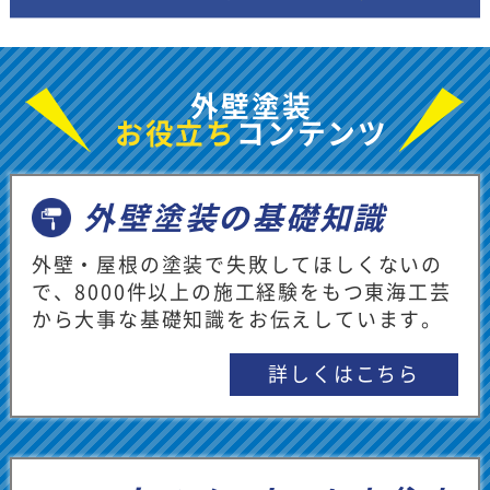
くお願いします。
★★★★★
2026/07/13
kyon kyon様
外壁塗装
お役立ち
コンテンツ
とても綺麗な店内で、対応もとても丁寧で
親切に対応いただけました。
外壁塗装の基礎知識
【担当者からのメッセージ】
外壁・屋根の塗装で失敗してほしくないの
東海工芸の天白ショールームにご来店あり
で、8000件以上の施工経験をもつ東海工芸
がとうございます。また何かご質問やご不
から大事な基礎知識をお伝えしています。
明な点がでてまいりましたら、お気軽にご
連絡ください。引き続きよろしくお願いし
詳しくはこちら
ます。
★★★★★
2026/07/12
つよし様