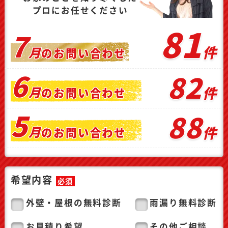
プロにお任せください
81
7
件
月
の
お問い合わせ
6
82
件
月
の
お問い合わせ
5
88
件
月
の
お問い合わせ
希望内容
必須
外壁・屋根の無料診断
雨漏り無料診断
お見積り希望
その他ご相談