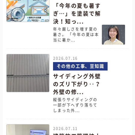
「今年の夏も暑す
ぎ…」を塗装で解
決！知っ...
年々厳しさを増す夏の
暑さ。 「今年の夏は本
当に暑か...
2026.07.16
その他の工事、豆知識
サイディング外壁
のズリ下がり‥？
外壁の修...
縦張りサイディングの
一部が下へずり落ちて
しまった外...
2026.07.11