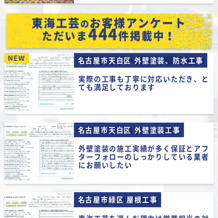
嬉しい口コミをありがとうございます！
ご近所での工事をキッカケにショールーム
東海工芸
お客様アンケート
の
へお越しいただきご縁をいただけたこと、
444
ただいま
件掲載中！
とても嬉しく思います。「すぐ決めちゃい
ました！」のお言葉も嬉しく、代表池田も
名古屋市天白区
外壁塗装、防水工事
喜んでおります！職人の対応や仕上がりに
もご満足いただけたようで何よりです。こ
実際の工事も丁寧に対応いただき、と
ても満足しております
れからも「お願いしてよかった！」と思っ
ていただけるよう、スタッフ一同頑張って
まいります。
この度は東海工芸に外壁塗装、屋根塗装の
名古屋市天白区
外壁塗装工事
施工をお任せいただき誠にありがとうござ
外壁塗装の施工実績が多く保証とアフ
いました。
ターフォローのしっかりしている業者
にお願いしたい
★★★★★
2026/07/26
ゆっさん様
名古屋市緑区
屋根工事
対応がとてもよく丁寧にお話ししていただ