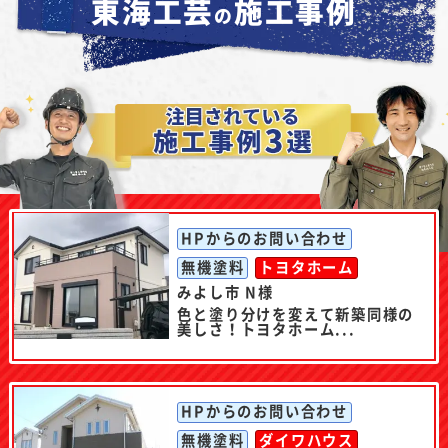
東海工芸
施工事例
の
HPからのお問い合わせ
無機塗料
トヨタホーム
みよし市 N様
色と塗り分けを変えて新築同様の
美しさ！トヨタホーム...
HPからのお問い合わせ
無機塗料
ダイワハウス